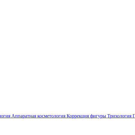
логия
Аппаратная косметология
Коррекция фигуры
Трихология
П